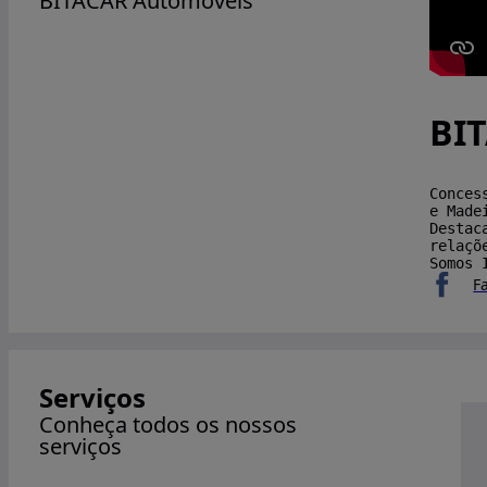
BITACAR Automóveis
BI
Conces
e Made
Destac
relaçõ
Somos 
F
Serviços
Conheça todos os nossos
serviços